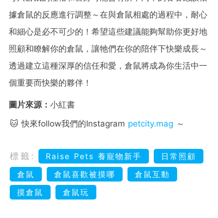
據倉鼠的反應進行調整～在與倉鼠相處的過程中，耐心
和細心是必不可少的！希望這些建議能夠幫助你更好地
照顧和瞭解你的倉鼠，讓牠們在你的陪伴下快樂成長～
透過建立這種深厚的信任和愛，倉鼠將成為你生活中一
個重要而快樂的夥伴！
圖片來源：
小紅書
🐱 快來follow我們的Instagram
petcity.mag
～
標籤:
Raise Pets 養寵物新手
日常照顧
倉鼠
倉鼠喜歡被摸哪
倉鼠互動
摸倉鼠
倉鼠玩