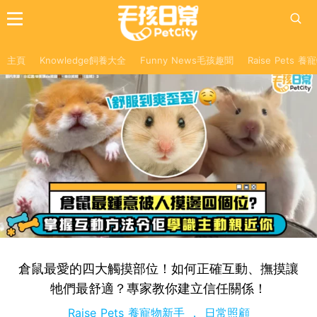
主頁
Knowledge飼養大全
Funny News毛孩趣聞
Raise Pets 
倉鼠最愛的四大觸摸部位！如何正確互動、撫摸讓
牠們最舒適？專家教你建立信任關係！
Raise Pets 養寵物新手
日常照顧