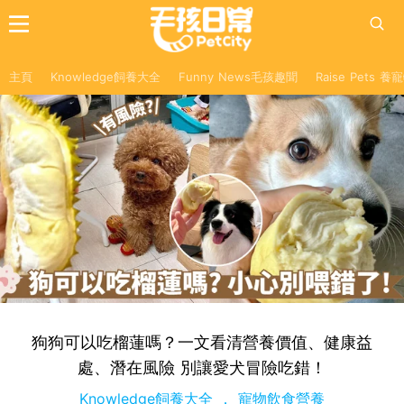
主頁
Knowledge飼養大全
Funny News毛孩趣聞
Raise Pets 
狗狗可以吃榴蓮嗎？一文看清營養價值、健康益
處、潛在風險 別讓愛犬冒險吃錯！
Knowledge飼養大全
寵物飲食營養