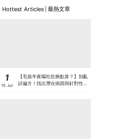
最熱文章
Hottest Articles
1
【毛孩半夜嘔吐肚痾點算？】別亂
試偏方！找出潛在病因與針對性營
15 Jul
養方案