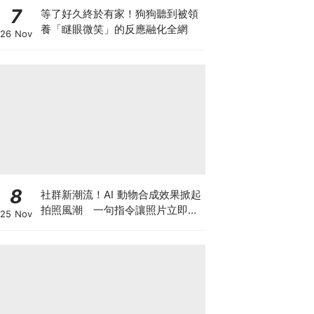
7
等了好久終於有家！狗狗聽到被領
養「瞇眼微笑」的反應融化全網
26 Nov
8
社群新潮流！AI 動物合成效果掀起
拍照風潮 一句指令讓照片立即升
25 Nov
級