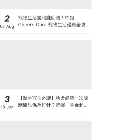
2
寵物生活簽賬賺回贈！中銀
Cheers Card 寵物生活優惠全攻
07 Aug
略：簽賬賺高達4%回贈+抽獎贏豪
華寵物游泳體驗
3
【新手寵主必讀】幼犬貓第一次睇
獸醫只係為打針？把握「黃金起跑
18 Jun
線」建立專屬健康基底