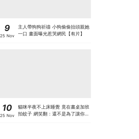
9
主人帶狗狗祈禱 小狗偷偷抬頭親她
一口 畫面曝光惹哭網民【有片】
25 Nov
10
貓咪半夜不上床睡覺 竟在書桌加班
拍蚊子 網笑翻：還不是為了讓你睡
25 Nov
個好覺