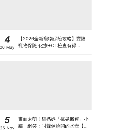
4
【2026全新寵物保險攻略】豐隆
寵物保險 化療+CT檢查有得
06 May
Claim！
5
畫面太萌！貓媽媽「搖晃搬運」小
貓 網笑：叫聲像燒開的水壺【有
26 Nov
片】