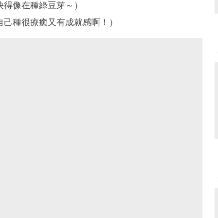
（快得像在種綠豆芽～）
自己種很療癒又有成就感啊！）