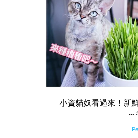
小資貓奴看過來！新鮮
～
P