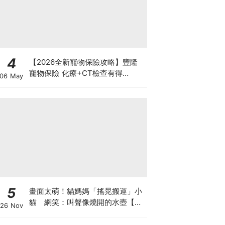
4
【2026全新寵物保險攻略】豐隆
寵物保險 化療+CT檢查有得
06 May
Claim！
5
畫面太萌！貓媽媽「搖晃搬運」小
貓 網笑：叫聲像燒開的水壺【有
26 Nov
片】