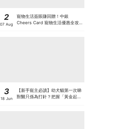
2
寵物生活簽賬賺回贈！中銀
Cheers Card 寵物生活優惠全攻
07 Aug
略：簽賬賺高達4%回贈+抽獎贏豪
華寵物游泳體驗
3
【新手寵主必讀】幼犬貓第一次睇
獸醫只係為打針？把握「黃金起跑
18 Jun
線」建立專屬健康基底