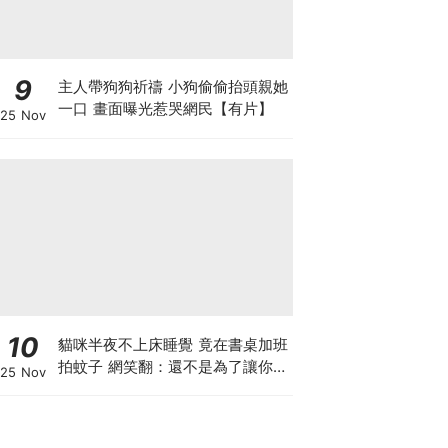
9
主人帶狗狗祈禱 小狗偷偷抬頭親她
一口 畫面曝光惹哭網民【有片】
25 Nov
10
貓咪半夜不上床睡覺 竟在書桌加班
拍蚊子 網笑翻：還不是為了讓你睡
25 Nov
個好覺