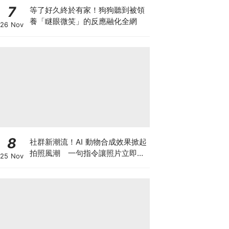
7
等了好久終於有家！狗狗聽到被領
養「瞇眼微笑」的反應融化全網
26 Nov
8
社群新潮流！AI 動物合成效果掀起
拍照風潮 一句指令讓照片立即升
25 Nov
級