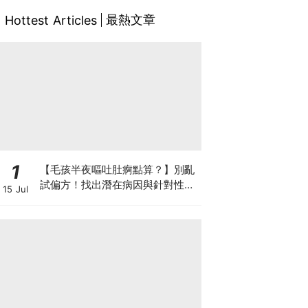
最熱文章
Hottest Articles
1
【毛孩半夜嘔吐肚痾點算？】別亂
試偏方！找出潛在病因與針對性營
15 Jul
養方案