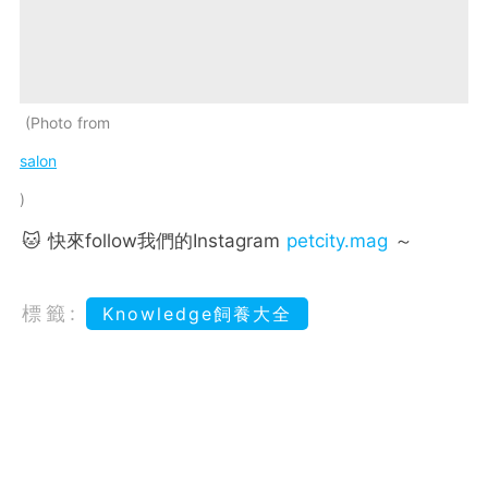
Photo from
salon
🐱 快來follow我們的Instagram
petcity.mag
～
標籤:
Knowledge飼養大全