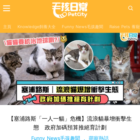
主頁
Knowledge飼養大全
Funny News毛孩趣聞
Raise Pets 
【塞浦路斯「一人一貓」危機】流浪貓暴增衝擊生
態 政府加碼預算推絕育計劃
Funny News毛孩趣聞
萌寵熱話