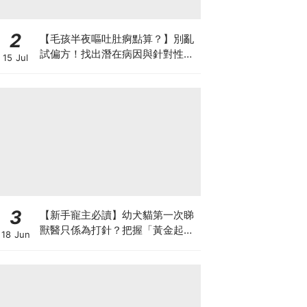
2
【毛孩半夜嘔吐肚痾點算？】別亂
試偏方！找出潛在病因與針對性營
15 Jul
養方案
3
【新手寵主必讀】幼犬貓第一次睇
獸醫只係為打針？把握「黃金起跑
18 Jun
線」建立專屬健康基底