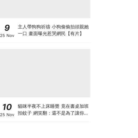
9
主人帶狗狗祈禱 小狗偷偷抬頭親她
一口 畫面曝光惹哭網民【有片】
25 Nov
10
貓咪半夜不上床睡覺 竟在書桌加班
拍蚊子 網笑翻：還不是為了讓你睡
25 Nov
個好覺