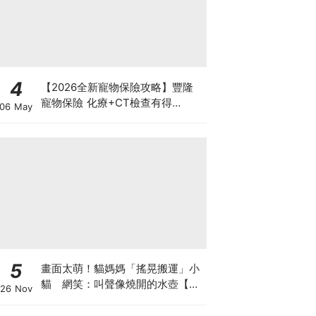
4
【2026全新寵物保險攻略】豐隆
寵物保險 化療+CT檢查有得
06 May
Claim！
5
畫面太萌！貓媽媽「搖晃搬運」小
貓 網笑：叫聲像燒開的水壺【有
26 Nov
片】