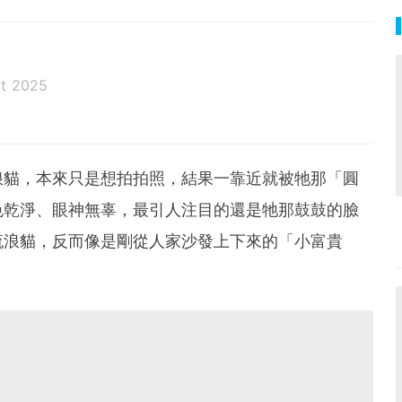
ct 2025
浪貓，本來只是想拍拍照，結果一靠近就被牠那「圓
色乾淨、眼神無辜，最引人注目的還是牠那鼓鼓的臉
流浪貓，反而像是剛從人家沙發上下來的「小富貴