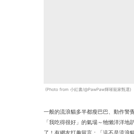
Photo from 小紅書/@PawPaw輝璀寵家甄選
一般的流浪貓多半都瘦巴巴、動作警
「我吃得很好」的氣場～牠懶洋洋地
了！有網友打趣留言：「這不是流浪