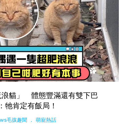
流浪貓」 體態豐滿還有雙下巴
：牠肯定有飯局！
News毛孩趣聞
萌寵熱話