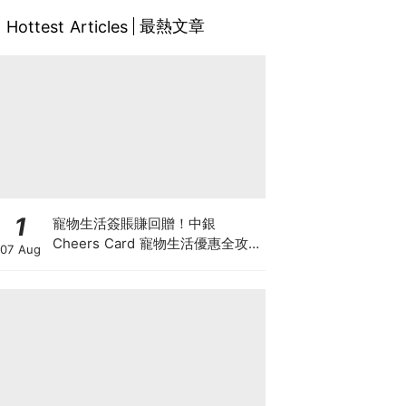
最熱文章
Hottest Articles
1
寵物生活簽賬賺回贈！中銀
Cheers Card 寵物生活優惠全攻
07 Aug
略：簽賬賺高達4%回贈+抽獎贏豪
華寵物游泳體驗