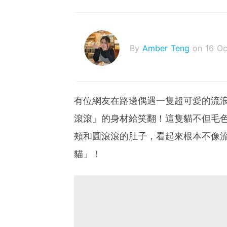
By
Amber Teng
on 16 O
有位網友在路邊偶遇一隻超可愛的流
滾滾」的身材給笑翻！這隻貓不但毛
頰和圓滾滾的肚子，看起來根本不像
貓」！