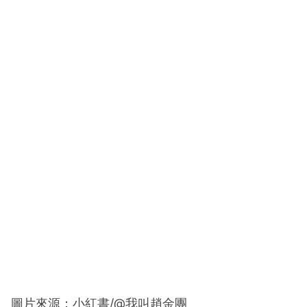
圖片來源：小紅書/@我叫趙金團