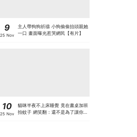
9
主人帶狗狗祈禱 小狗偷偷抬頭親她
一口 畫面曝光惹哭網民【有片】
25 Nov
10
貓咪半夜不上床睡覺 竟在書桌加班
拍蚊子 網笑翻：還不是為了讓你睡
25 Nov
個好覺