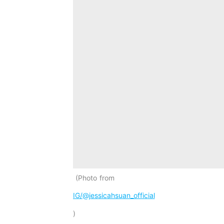
Photo from
IG/@jessicahsuan_official