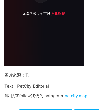
圖片來源：T.
Text：PetCity Editorial
🐱 快來follow我們的Instagram
petcity.mag
～