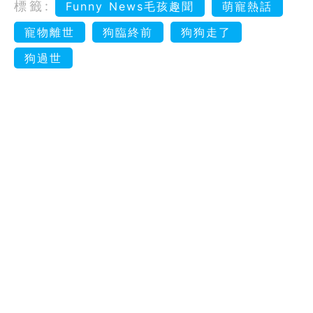
標籤:
Funny News毛孩趣聞
萌寵熱話
寵物離世
狗臨終前
狗狗走了
狗過世