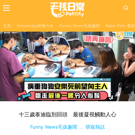
主頁
Knowledge飼養大全
Funny News毛孩趣聞
Raise Pets 
十三歲泰迪臨別回頭 最後凝視觸動人心
Funny News毛孩趣聞
萌寵熱話