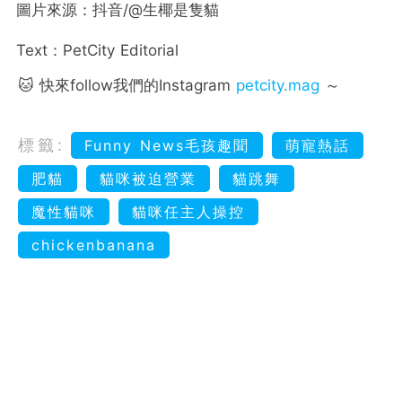
圖片來源：抖音/@生椰是隻貓
Text：PetCity Editorial
🐱 快來follow我們的Instagram
petcity.mag
～
標籤:
Funny News毛孩趣聞
萌寵熱話
肥貓
貓咪被迫營業
貓跳舞
魔性貓咪
貓咪任主人操控
chickenbanana