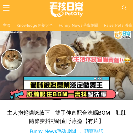
主頁
Knowledge飼養大全
Funny News毛孩趣聞
Raise Pets 
主人抱起貓咪腋下 雙手伸直配合洗腦BGM 肚肚
隨節奏抖動網直呼療癒【有片】
Funny News毛孩趣聞
萌寵熱話