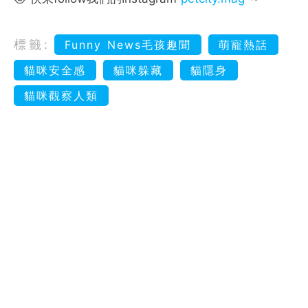
標籤:
Funny News毛孩趣聞
萌寵熱話
貓咪安全感
貓咪躲藏
貓隱身
貓咪觀察人類