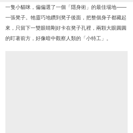
一隻小貓咪，偏偏選了一個「隱身術」的最佳場地——
一張凳子。牠靈巧地鑽到凳子後面，把整個身子都藏起
來，只留下一雙眼睛剛好卡在凳子孔裡，兩顆大眼圓圓
的盯著前方，好像暗中觀察人類的「小特工」。