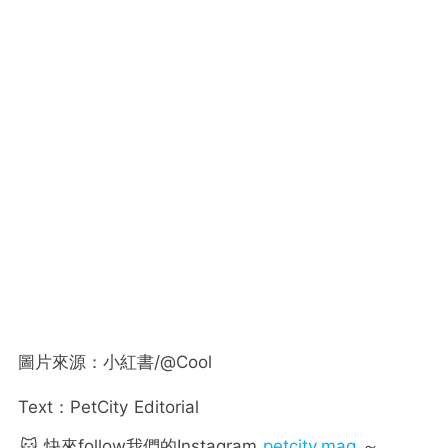
圖片來源：小紅書/@Cool
Text：PetCity Editorial
🐱 快來follow我們的Instagram
petcity.mag
～