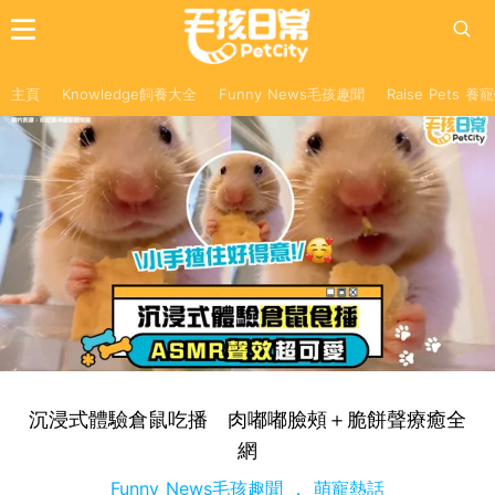
主頁
Knowledge飼養大全
Funny News毛孩趣聞
Raise Pets 
沉浸式體驗倉鼠吃播 肉嘟嘟臉頰＋脆餅聲療癒全
網
Funny News毛孩趣聞
萌寵熱話