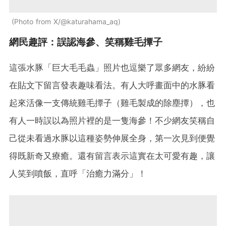
Photo from X/@katurahama_aq
網民趣評：誤認海參、笑稱雞毛撢子
這張水豚「巨大毛毛蟲」照片也逗樂了眾多網友，紛紛
在貼文下留言發表趣味看法。有人大呼畫面中的水豚看
起來活像一支傳統雞毛撢子（雞毛製成的除塵撢），也
有人一時誤以為照片裡的是一隻海參！不少網友笑稱自
己從未看過水豚以這種姿勢伸展全身，第一次見到便覺
得既新奇又療癒。還有留言表示這實在太可愛有趣，讓
人笑到噴飯，直呼「治癒力滿分」！