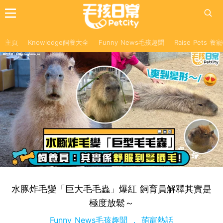
主頁
Knowledge飼養大全
Funny News毛孩趣聞
Raise Pets 
水豚炸毛變「巨大毛毛蟲」爆紅 飼育員解釋其實是
極度放鬆～
Funny News毛孩趣聞
萌寵熱話