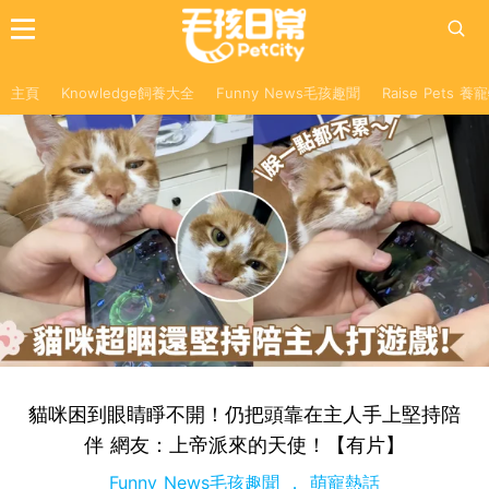
主頁
Knowledge飼養大全
Funny News毛孩趣聞
Raise Pets 
貓咪困到眼睛睜不開！仍把頭靠在主人手上堅持陪
伴 網友：上帝派來的天使！【有片】
Funny News毛孩趣聞
萌寵熱話