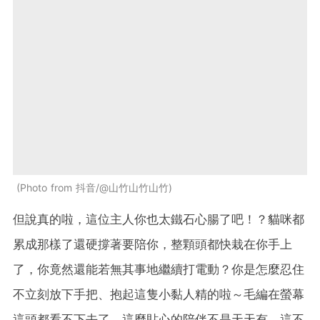
Photo from 抖音/@山竹山竹山竹
但說真的啦，這位主人你也太鐵石心腸了吧！？貓咪都
累成那樣了還硬撐著要陪你，整顆頭都快栽在你手上
了，你竟然還能若無其事地繼續打電動？你是怎麼忍住
不立刻放下手把、抱起這隻小黏人精的啦～毛編在螢幕
這頭都看不下去了，這麼貼心的陪伴不是天天有，這不