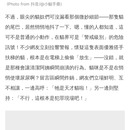
Photo from 抖音/@小貓手冊
不過，眼尖的貓奴們可沒漏看那個微妙細節——那隻貓
的尾巴，居然悄悄地抖了一下。嗯，懂的人都知道，這
可不是普通的小動作，在貓界可是「警戒級別」的危險
訊號！不少網友立刻拉響警報，懷疑這隻表面優雅搭手
扶梯的貓，根本是在電梯上偷偷「放生」——沒錯，就
是那種會讓清潔阿姨瞬間崩潰的行為。貓咪是不是在悄
悄使壞尿尿啊？留言區瞬間炸鍋，網友們立場鮮明、互
不相讓，一邊高呼：「牠是天才貓啦！」另一邊則堅
持：「不行，這根本是犯罪現場吧！」