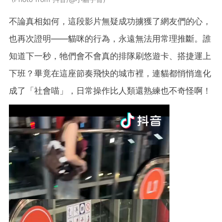
不論真相如何，這段影片無疑成功擄獲了網友們的心，
也再次證明——貓咪的行為，永遠無法用常理推斷。誰
知道下一秒，牠們會不會真的排隊刷悠遊卡、搭捷運上
下班？畢竟在這座節奏飛快的城市裡，連貓都悄悄進化
成了「社會喵」，日常操作比人類還熟練也不奇怪啊！