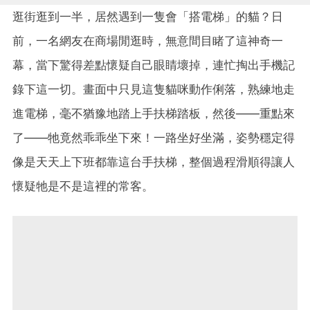
逛街逛到一半，居然遇到一隻會「搭電梯」的貓？日
前，一名網友在商場閒逛時，無意間目睹了這神奇一
幕，當下驚得差點懷疑自己眼睛壞掉，連忙掏出手機記
錄下這一切。畫面中只見這隻貓咪動作俐落，熟練地走
進電梯，毫不猶豫地踏上手扶梯踏板，然後——重點來
了——牠竟然乖乖坐下來！一路坐好坐滿，姿勢穩定得
像是天天上下班都靠這台手扶梯，整個過程滑順得讓人
懷疑牠是不是這裡的常客。