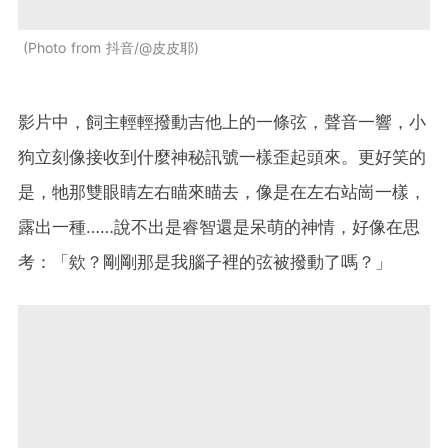
Photo from 抖音/@皮皮耶
影片中，飼主輕輕撥動吉他上的一條弦，聲音一響，小
狗立刻像接收到什麼神秘訊號一樣歪起頭來。更好笑的
是，牠那雙眼睛左右瞄來瞄去，像是在左右站崗一樣，
露出一種……說不出是睿智還是呆萌的神情，好像在思
考：「欸？剛剛那是我腦子裡的弦被撥動了嗎？」