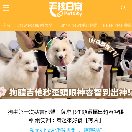
主頁
Knowledge飼養大全
Funny News毛孩趣聞
Raise Pets 
狗生第一次聽吉他聲！薩摩耶歪頭還擺出超睿智眼
神 網笑翻：看起來好傻【有片】
Funny News毛孩趣聞
萌寵熱話