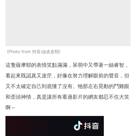
Photo from 抖音/@皮皮耶
這隻薩摩耶的表情笑點滿滿，呆萌中又帶著一絲睿智，
看起來既認真又迷茫，好像在努力理解眼前的聲音，但
又不太確定自己到底懂了沒有。牠那左右晃動的鬥雞眼
和歪頭神情，真是讓所有看過影片的網友都忍不住大笑
啊～