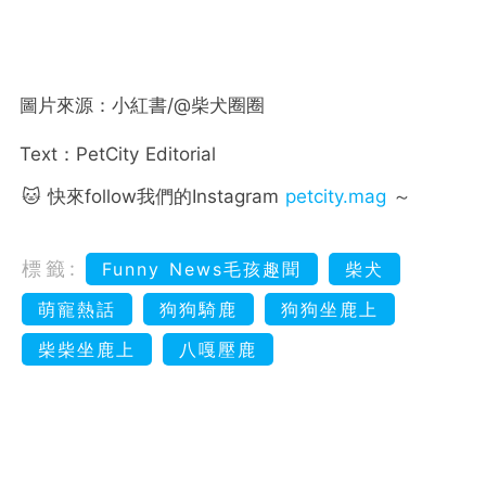
圖片來源：小紅書/@柴犬圈圈
Text：PetCity Editorial
🐱 快來follow我們的Instagram
petcity.mag
～
標籤:
Funny News毛孩趣聞
柴犬
萌寵熱話
狗狗騎鹿
狗狗坐鹿上
柴柴坐鹿上
八嘎壓鹿