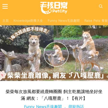
主頁
Knowledge飼養大全
Funny News毛孩趣聞
Raise Pets 
柴柴每次放風都要繞鹿轉圈圈 飼主乾脆讓牠坐好坐
滿 網友：「八嘎壓鹿」！【有片】
Funny News毛孩趣聞
萌寵熱話