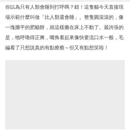
你以為只有人類會睡到打呼嗎？錯！這隻貓今天直接現
場示範什麼叫做「比人類還會睡」。整隻圓滾滾的，像
一塊攤平的肥貓餅，就這樣癱在床上不動了。最誇張的
是，牠呼嚕得正爽，嘴角看起來像快要流口水一般，毛
編看了只想說真的有點療癒～但又有點想笑啦！