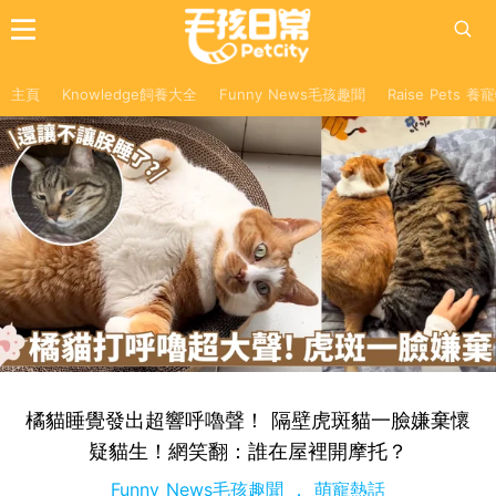
主頁
Knowledge飼養大全
Funny News毛孩趣聞
Raise Pets 
橘貓睡覺發出超響呼嚕聲！ 隔壁虎斑貓一臉嫌棄懷
疑貓生！網笑翻：誰在屋裡開摩托？
Funny News毛孩趣聞
萌寵熱話