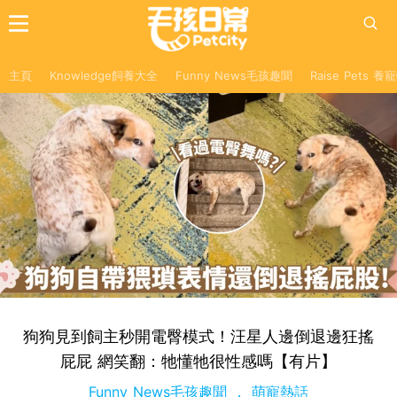
主頁
Knowledge飼養大全
Funny News毛孩趣聞
Raise Pets 
狗狗見到飼主秒開電臀模式！汪星人邊倒退邊狂搖
屁屁 網笑翻：牠懂牠很性感嗎【有片】
Funny News毛孩趣聞
萌寵熱話