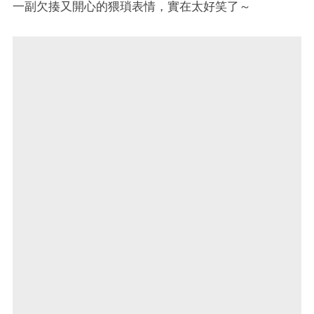
一副欠揍又開心的猥瑣表情，實在太好笑了～