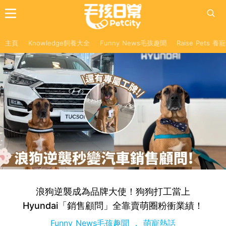
主頁
Knowledge飼養大全
Funny News毛孩趣聞
Raise Pets 
浪狗逆襲成為品牌大使！狗狗打工當上
Hyundai「銷售顧問」全靠賣萌圈粉衝業績！
Funny News毛孩趣聞
萌寵熱話