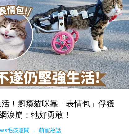
生活！癱瘓貓咪靠「表情包」俘獲
 網淚崩：牠好勇敢！
News毛孩趣聞
萌寵熱話