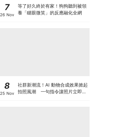
7
等了好久終於有家！狗狗聽到被領
養「瞇眼微笑」的反應融化全網
26 Nov
8
社群新潮流！AI 動物合成效果掀起
拍照風潮 一句指令讓照片立即升
25 Nov
級