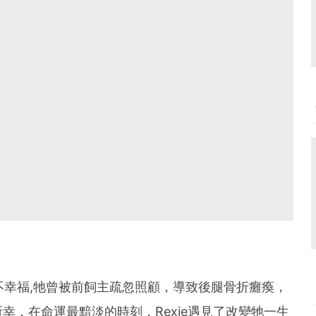
生並不幸福,牠曾被前飼主疏忽照顧，導致後腿骨折癱瘓，
幸，在命運最黯淡的時刻，Rexie遇見了改變牠一生