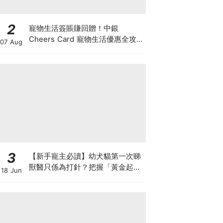
2
寵物生活簽賬賺回贈！中銀
Cheers Card 寵物生活優惠全攻
07 Aug
略：簽賬賺高達4%回贈+抽獎贏豪
華寵物游泳體驗
3
【新手寵主必讀】幼犬貓第一次睇
獸醫只係為打針？把握「黃金起跑
18 Jun
線」建立專屬健康基底