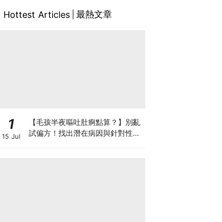
最熱文章
Hottest Articles
1
【毛孩半夜嘔吐肚痾點算？】別亂
試偏方！找出潛在病因與針對性營
15 Jul
養方案