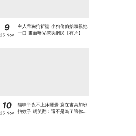
9
主人帶狗狗祈禱 小狗偷偷抬頭親她
一口 畫面曝光惹哭網民【有片】
25 Nov
10
貓咪半夜不上床睡覺 竟在書桌加班
拍蚊子 網笑翻：還不是為了讓你睡
25 Nov
個好覺