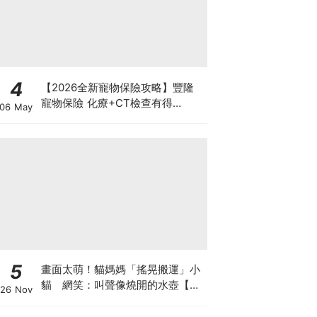
4
【2026全新寵物保險攻略】豐隆
寵物保險 化療+CT檢查有得
06 May
Claim！
5
畫面太萌！貓媽媽「搖晃搬運」小
貓 網笑：叫聲像燒開的水壺【有
26 Nov
片】