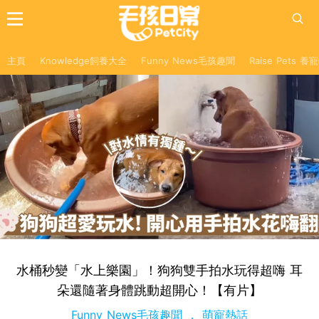
主頁
Knowledge飼養大全
Funny News毛孩趣聞
Raise Pets 
水桶秒變「水上樂園」！狗狗雙手拍水玩得超嗨 耳
朵還隨著身體跳動超開心！【有片】
Funny News毛孩趣聞
萌寵熱話