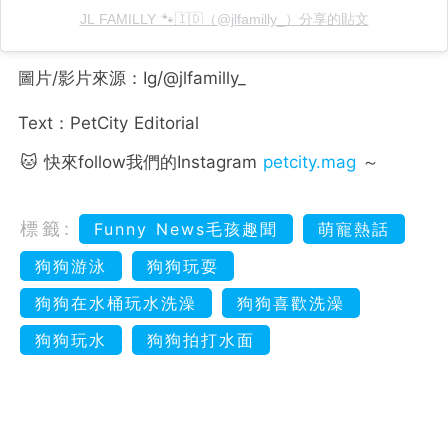
JL FAMILLY 🐾🇮🇩（@jlfamilly_）分享的貼文
圖片/影片來源：Ig/@jlfamilly_
Text：PetCity Editorial
🐱 快來follow我們的Instagram
petcity.mag
～
標籤:
Funny News毛孩趣聞
萌寵熱話
狗狗游泳
狗狗玩耍
狗狗在水桶玩水洗澡
狗狗喜歡洗澡
狗狗玩水
狗狗拍打水面