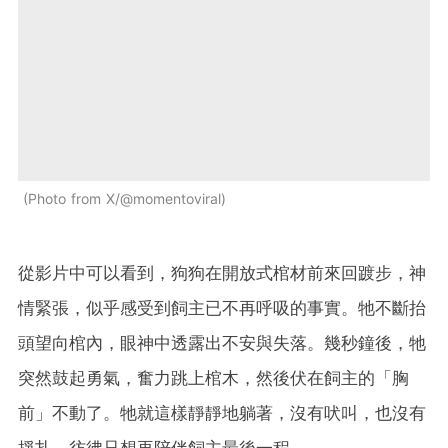
Photo from X/@momentoviral
從影片中可以看到，狗狗在開放式棺材前來回踱步，神
情緊張，似乎感受到飼主已不再呼吸的事實。牠不斷抬
頭望向棺內，眼神中透露出不安與失落。幾秒鐘後，牠
突然鼓起勇氣，奮力跳上棺木，然後伏在飼主的「胸
前」不動了。牠就這樣靜靜地躺著，沒有吠叫，也沒有
掙扎，彷彿只想再陪伴飼主最後一程。