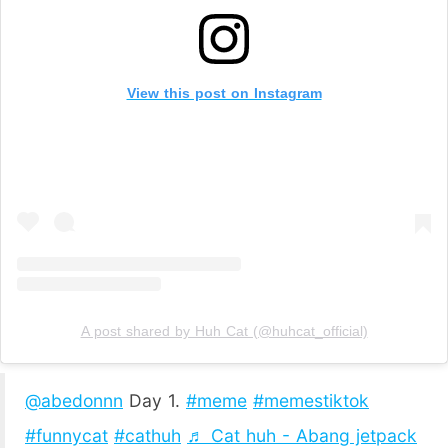
View this post on Instagram
A post shared by Huh Cat (@huhcat_official)
@abedonnn
Day 1.
#meme
#memestiktok
#funnycat
#cathuh
♬ Cat huh - Abang jetpack