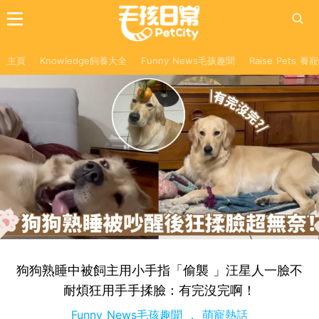
主頁
Knowledge飼養大全
Funny News毛孩趣聞
Raise Pets 
狗狗熟睡中被飼主用小手指「偷襲 」汪星人一臉不
耐煩狂用手手揉臉：有完沒完啊！
Funny News毛孩趣聞
萌寵熱話