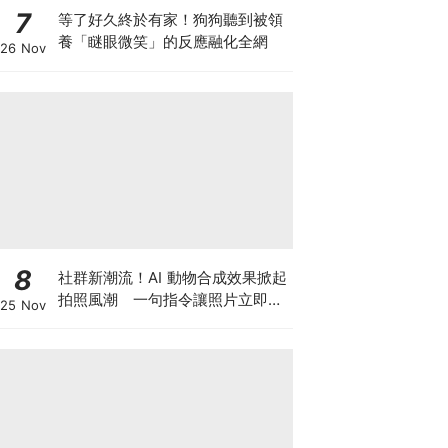
7
等了好久終於有家！狗狗聽到被領
養「瞇眼微笑」的反應融化全網
26 Nov
8
社群新潮流！AI 動物合成效果掀起
拍照風潮 一句指令讓照片立即升
25 Nov
級