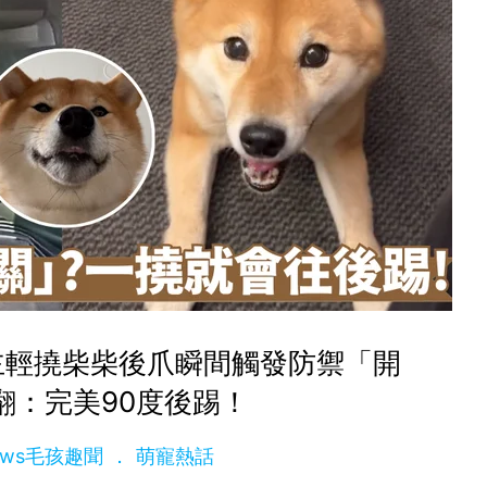
主輕撓柴柴後爪瞬間觸發防禦「開
翻：完美90度後踢！
News毛孩趣聞
萌寵熱話