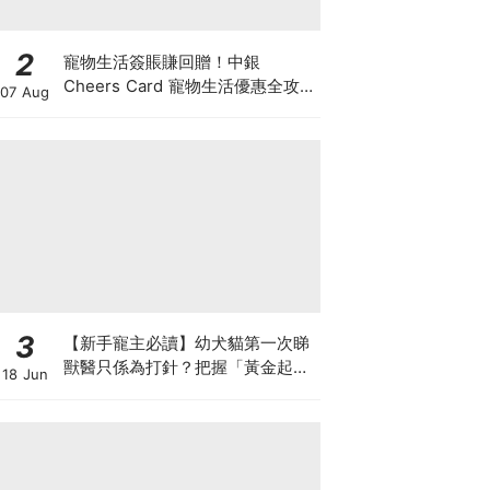
2
寵物生活簽賬賺回贈！中銀
Cheers Card 寵物生活優惠全攻
07 Aug
略：簽賬賺高達4%回贈+抽獎贏豪
華寵物游泳體驗
3
【新手寵主必讀】幼犬貓第一次睇
獸醫只係為打針？把握「黃金起跑
18 Jun
線」建立專屬健康基底