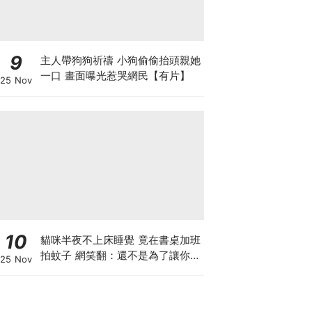
9
主人帶狗狗祈禱 小狗偷偷抬頭親她
一口 畫面曝光惹哭網民【有片】
25 Nov
10
貓咪半夜不上床睡覺 竟在書桌加班
拍蚊子 網笑翻：還不是為了讓你睡
25 Nov
個好覺