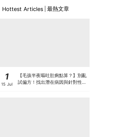
最熱文章
Hottest Articles
1
【毛孩半夜嘔吐肚痾點算？】別亂
試偏方！找出潛在病因與針對性營
15 Jul
養方案