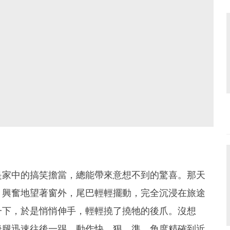
是家中的搞笑擔當，總能帶來意想不到的驚喜。那天
，興奮地望著窗外，尾巴輕輕擺動，完全沉浸在旅途
一下，於是悄悄伸手，輕輕撓了撓牠的後爪。沒想
後腿迅速往後一踢，動作快、狠、準，角度精確到近