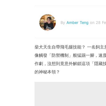
By
Amber Teng
on 28 F
柴犬天生自帶飛毛腿技能？ 一名飼主
像觸發「防禦機制」般猛踢一腳，速
作劇，沒想到竟意外解鎖這項「隱藏
的神秘本領？