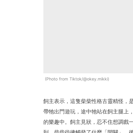
Photo from Tiktok/@okey.mikki
飼主表示，這隻柴柴性格古靈精怪，
帶牠出門遊玩，途中牠站在飼主腿上
的樂趣中。飼主見狀，忍不住想調戲
到，柴柴彷彿觸發了什麼「開關」，