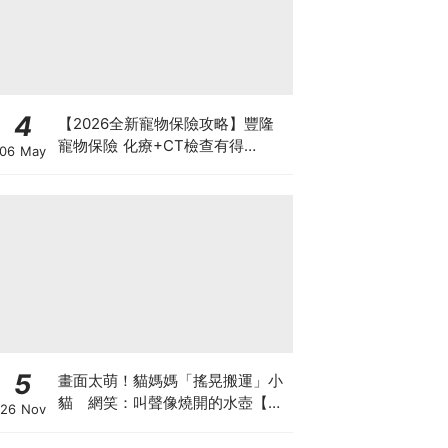
4
【2026全新寵物保險攻略】豐隆
寵物保險 化療+CT檢查有得
06 May
Claim！
5
畫面太萌！貓媽媽「搖晃搬運」小
貓 網笑：叫聲像燒開的水壺【有
26 Nov
片】