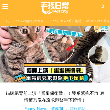
主頁
Knowledge飼養大全
Funny News毛孩趣聞
Raise Pets 
貓咪絕育前上演「蛋蛋保衛戰」！雙爪緊抱不放 表
情驚恐像在哀求獸醫手下留情！
Funny News毛孩趣聞
萌寵熱話