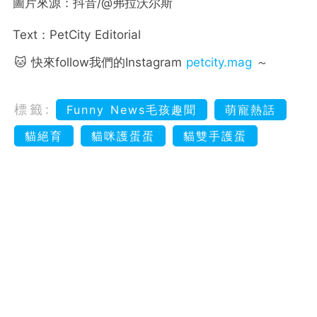
圖片來源：抖音/@弗拉沃尔斯
Text：PetCity Editorial
🐱 快來follow我們的Instagram
petcity.mag
～
標籤:
Funny News毛孩趣聞
萌寵熱話
貓絕育
貓咪護蛋蛋
貓雙手護蛋