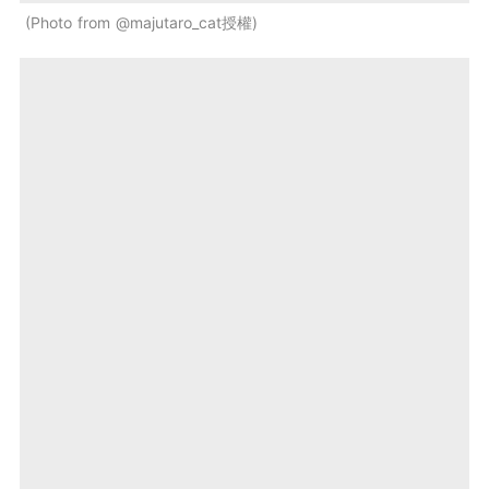
Photo from @majutaro_cat授權