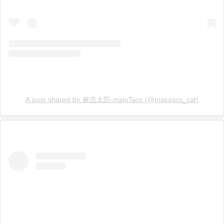
A post shared by 麻吉太郎-majuTaro (@majutaro_cat)