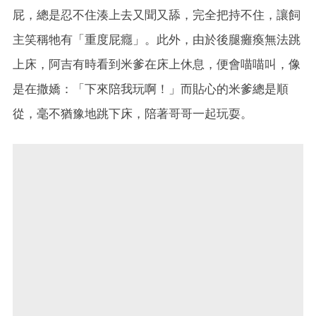
屁，總是忍不住湊上去又聞又舔，完全把持不住，讓飼
主笑稱牠有「重度屁癮」。此外，由於後腿癱瘓無法跳
上床，阿吉有時看到米爹在床上休息，便會喵喵叫，像
是在撒嬌：「下來陪我玩啊！」而貼心的米爹總是順
從，毫不猶豫地跳下床，陪著哥哥一起玩耍。