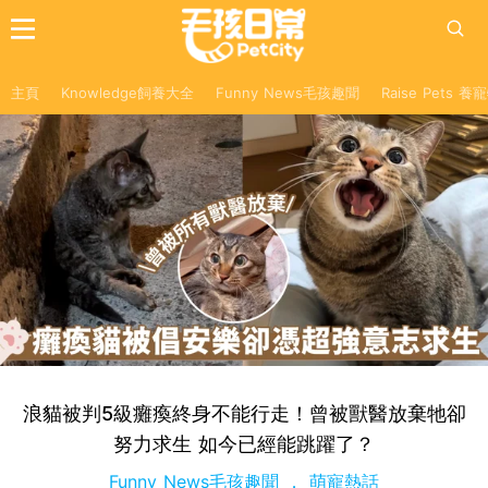
主頁
Knowledge飼養大全
Funny News毛孩趣聞
Raise Pets 
浪貓被判5級癱瘓終身不能行走！曾被獸醫放棄牠卻
努力求生 如今已經能跳躍了？
Funny News毛孩趣聞
萌寵熱話