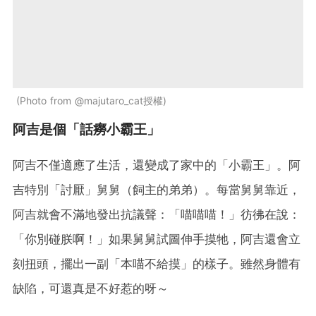
Photo from @majutaro_cat授權
阿吉是個「話癆小霸王」
阿吉不僅適應了生活，還變成了家中的「小霸王」。阿
吉特別「討厭」舅舅（飼主的弟弟）。每當舅舅靠近，
阿吉就會不滿地發出抗議聲：「喵喵喵！」彷彿在說：
「你別碰朕啊！」如果舅舅試圖伸手摸牠，阿吉還會立
刻扭頭，擺出一副「本喵不給摸」的樣子。雖然身體有
缺陷，可還真是不好惹的呀～