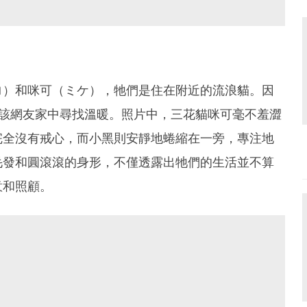
ロ）和咪可（ミケ），牠們是住在附近的流浪貓。因
進該網友家中尋找溫暖。照片中，三花貓咪可毫不羞澀
完全沒有戒心，而小黑則安靜地蜷縮在一旁，專注地
毛發和圓滾滾的身形，不僅透露出牠們的生活並不算
意和照顧。