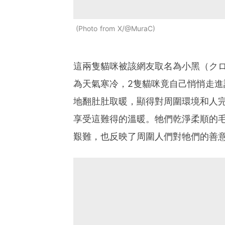
Photo from X/@MuraC
這兩隻貓咪被該網友取名為小黑（ク
為天氣寒冷，2隻貓咪竟自己悄悄走
地翻肚肚取暖，顯得對周圍環境和人
享受這難得的溫暖。牠們乾淨柔順的
艱難，也反映了周圍人們對牠們的善