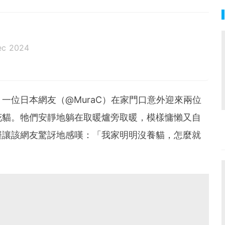
ec 2024
一位日本網友（@MuraC）在家門口意外迎來兩位
花貓。牠們安靜地躺在取暖爐旁取暖，模樣慵懶又自
僅讓該網友驚訝地感嘆：「我家明明沒養貓，怎麼就