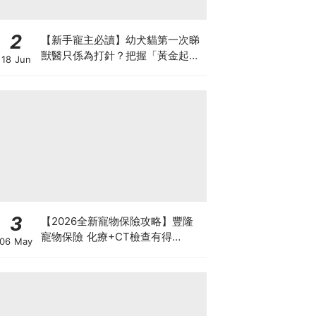
2
【新手寵主必讀】幼犬貓第一次睇
獸醫只係為打針？把握「黃金起跑
18 Jun
線」建立專屬健康基底
3
【2026全新寵物保險攻略】豐隆
寵物保險 化療+CT檢查有得
06 May
Claim！