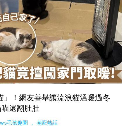
貓」！網友善舉讓流浪貓溫暖過冬
喵喵還翻肚肚
News毛孩趣聞
萌寵熱話