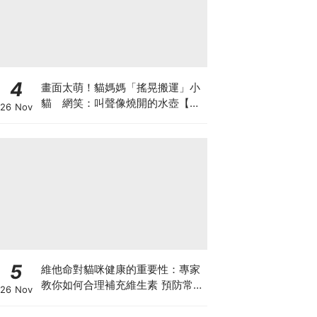
4
畫面太萌！貓媽媽「搖晃搬運」小
貓 網笑：叫聲像燒開的水壺【有
26 Nov
片】
5
維他命對貓咪健康的重要性：專家
教你如何合理補充維生素 預防常見
26 Nov
健康問題！