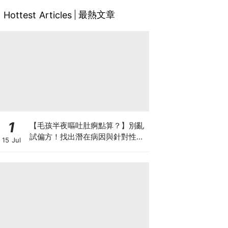
最熱文章
Hottest Articles
1
【毛孩半夜嘔吐肚痾點算？】別亂
試偏方！找出潛在病因與針對性營
15 Jul
養方案