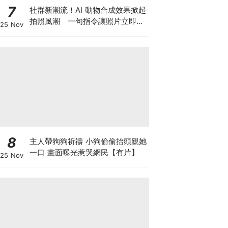
7
社群新潮流！AI 動物合成效果掀起
拍照風潮 一句指令讓照片立即升
25 Nov
級
8
主人帶狗狗祈禱 小狗偷偷抬頭親她
一口 畫面曝光惹哭網民【有片】
25 Nov