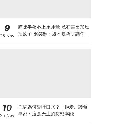
9
貓咪半夜不上床睡覺 竟在書桌加班
拍蚊子 網笑翻：還不是為了讓你睡
25 Nov
個好覺
10
羊駝為何愛吐口水？｜拒愛、護食
專家：這是天生的防禦本能
25 Nov