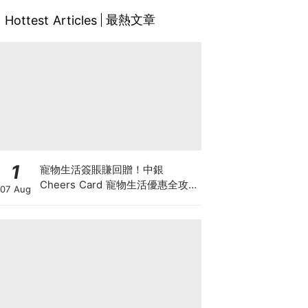
最熱文章
Hottest Articles
1
寵物生活簽賬賺回贈！中銀
Cheers Card 寵物生活優惠全攻
07 Aug
略：簽賬賺高達4%回贈+抽獎贏豪
華寵物游泳體驗