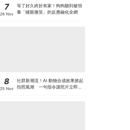
7
等了好久終於有家！狗狗聽到被領
養「瞇眼微笑」的反應融化全網
26 Nov
8
社群新潮流！AI 動物合成效果掀起
拍照風潮 一句指令讓照片立即升
25 Nov
級