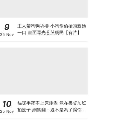
9
主人帶狗狗祈禱 小狗偷偷抬頭親她
一口 畫面曝光惹哭網民【有片】
25 Nov
10
貓咪半夜不上床睡覺 竟在書桌加班
拍蚊子 網笑翻：還不是為了讓你睡
25 Nov
個好覺