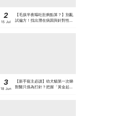
2
【毛孩半夜嘔吐肚痾點算？】別亂
試偏方！找出潛在病因與針對性營
15 Jul
養方案
3
【新手寵主必讀】幼犬貓第一次睇
獸醫只係為打針？把握「黃金起跑
18 Jun
線」建立專屬健康基底