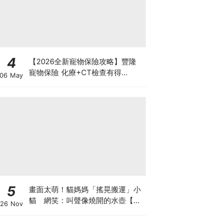
4
【2026全新寵物保險攻略】豐隆
寵物保險 化療+CT檢查有得
06 May
Claim！
5
畫面太萌！貓媽媽「搖晃搬運」小
貓 網笑：叫聲像燒開的水壺【有
26 Nov
片】