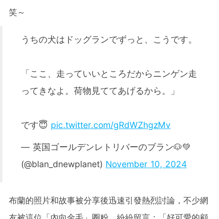
笑～
うちの犬はドッグランでずっと、こうです。
「ここ、走っていいところだからニンゲン走
ってきなよ。荷物見ててあげるから。」
です😇
pic.twitter.com/gRdWZhgzMv
— 英国ゴールデンレトリバーのブラン🐶💚
(@blan_dnewplanet)
November 10, 2024
布蘭的照片和故事被分享後迅速引發熱烈討論，不少網
友被這位「內向金毛」圈粉，紛紛留言：「好可愛的顧