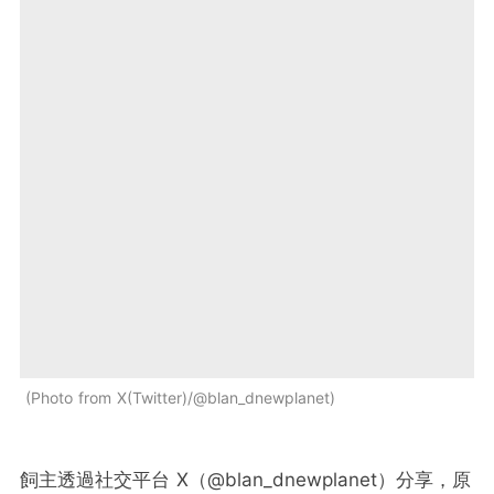
Photo from X(Twitter)/@blan_dnewplanet
飼主透過社交平台 X（@blan_dnewplanet）分享，原