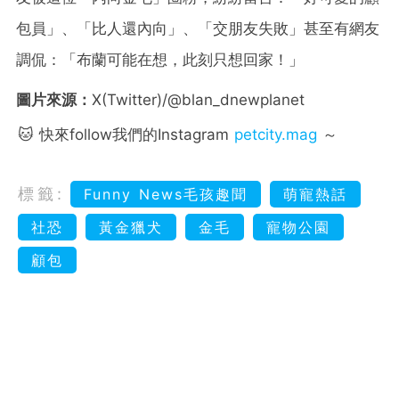
包員」、「比人還內向」、「交朋友失敗」甚至有網友
調侃：「布蘭可能在想，此刻只想回家！」
圖片來源：
X(Twitter)/@blan_dnewplanet
🐱 快來follow我們的Instagram
petcity.mag
～
標籤:
Funny News毛孩趣聞
萌寵熱話
社恐
黃金獵犬
金毛
寵物公園
顧包