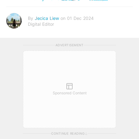
By
Jecica Liew
on 01 Dec 2024
Digital Editor
ADVERTISEMENT
Sponsored Content
CONTINUE READING