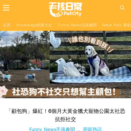
主頁
Knowledge飼養大全
Funny News毛孩趣聞
Raise Pets 
「顧包狗」爆紅！6個月大黃金獵犬寵物公園太社恐
抗拒社交
Funny News毛孩趣聞
萌寵熱話