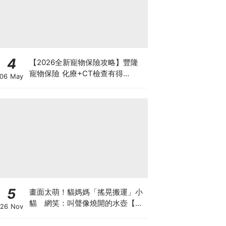
4
【2026全新寵物保險攻略】豐隆
寵物保險 化療+CT檢查有得
06 May
Claim！
5
畫面太萌！貓媽媽「搖晃搬運」小
貓 網笑：叫聲像燒開的水壺【有
26 Nov
片】