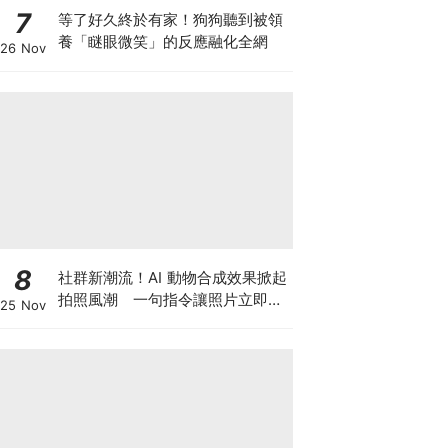
7
等了好久終於有家！狗狗聽到被領
養「瞇眼微笑」的反應融化全網
26 Nov
8
社群新潮流！AI 動物合成效果掀起
拍照風潮 一句指令讓照片立即升
25 Nov
級