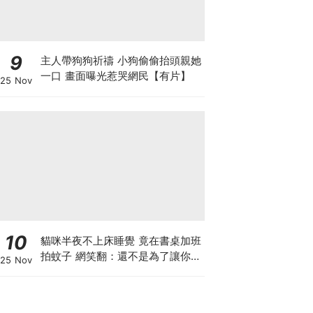
9
主人帶狗狗祈禱 小狗偷偷抬頭親她
一口 畫面曝光惹哭網民【有片】
25 Nov
10
貓咪半夜不上床睡覺 竟在書桌加班
拍蚊子 網笑翻：還不是為了讓你睡
25 Nov
個好覺