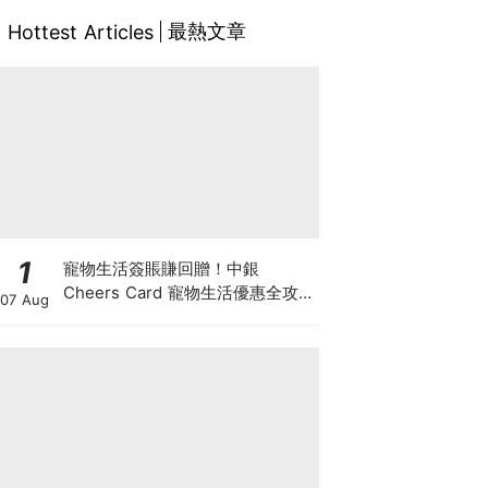
最熱文章
Hottest Articles
1
寵物生活簽賬賺回贈！中銀
Cheers Card 寵物生活優惠全攻
07 Aug
略：簽賬賺高達4%回贈+抽獎贏豪
華寵物游泳體驗