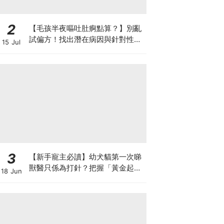
2
【毛孩半夜嘔吐肚痾點算？】別亂
試偏方！找出潛在病因與針對性營
15 Jul
養方案
3
【新手寵主必讀】幼犬貓第一次睇
獸醫只係為打針？把握「黃金起跑
18 Jun
線」建立專屬健康基底