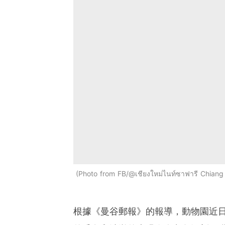
Photo from FB/@เชียงใหม่ไนท์ซาฟารี Chiang 
根據《曼谷郵報》的報導，動物園近