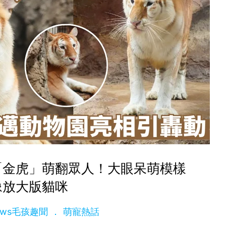
「金虎」萌翻眾人！大眼呆萌模樣
像放大版貓咪
News毛孩趣聞
萌寵熱話