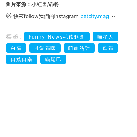
圖片來源：
小紅書/@盼
🐱 快來follow我們的Instagram
petcity.mag
～
標籤:
Funny News毛孩趣聞
喵星人
白貓
可愛貓咪
萌寵熱話
逗貓
自娛自樂
貓尾巴