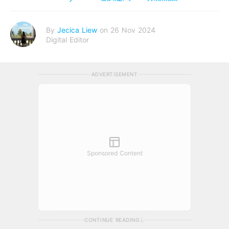
By
Jecica Liew
on 26 Nov 2024
Digital Editor
ADVERTISEMENT
Sponsored Content
CONTINUE READING