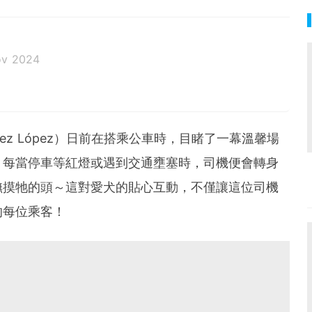
ov 2024
tínez López）日前在搭乘公車時，目睹了一幕溫馨場
，每當停車等紅燈或遇到交通壅塞時，司機便會轉身
撫摸牠的頭～這對愛犬的貼心互動，不僅讓這位司機
的每位乘客！