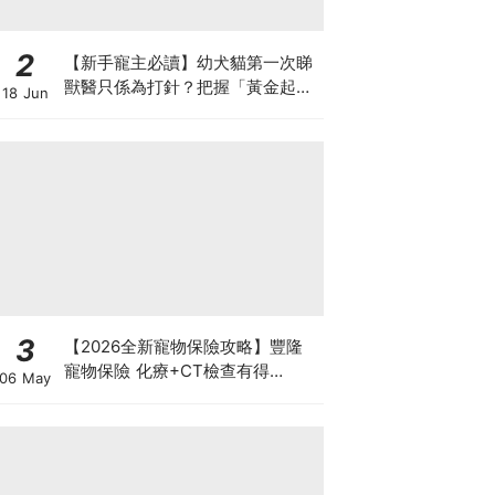
2
【新手寵主必讀】幼犬貓第一次睇
獸醫只係為打針？把握「黃金起跑
18 Jun
線」建立專屬健康基底
3
【2026全新寵物保險攻略】豐隆
寵物保險 化療+CT檢查有得
06 May
Claim！