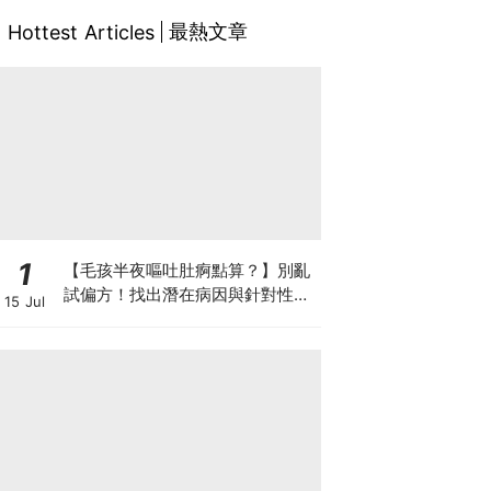
最熱文章
Hottest Articles
1
【毛孩半夜嘔吐肚痾點算？】別亂
試偏方！找出潛在病因與針對性營
15 Jul
養方案