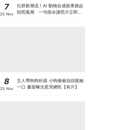
7
社群新潮流！AI 動物合成效果掀起
拍照風潮 一句指令讓照片立即升
25 Nov
級
8
主人帶狗狗祈禱 小狗偷偷抬頭親她
一口 畫面曝光惹哭網民【有片】
25 Nov