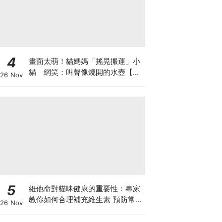
4
畫面太萌！貓媽媽「搖晃搬運」小
貓 網笑：叫聲像燒開的水壺【有
26 Nov
片】
5
維他命對貓咪健康的重要性：專家
教你如何合理補充維生素 預防常見
26 Nov
健康問題！