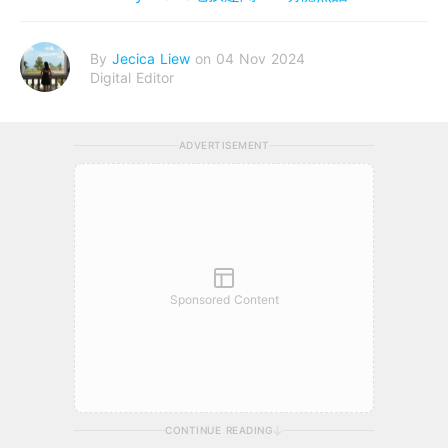
By
Jecica Liew
on 04 Nov 2024
Digital Editor
ADVERTISEMENT
Sponsored Content
CONTINUE READING