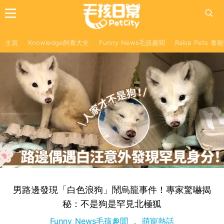
主頁
Knowledge飼養大全
Funny News毛孩趣聞
Raise Pets 
男路邊發現「白色浪狗」鬧烏龍事件！專家驚嚇揭
秘：不是狗是罕見北極狐
Funny News毛孩趣聞
萌寵熱話