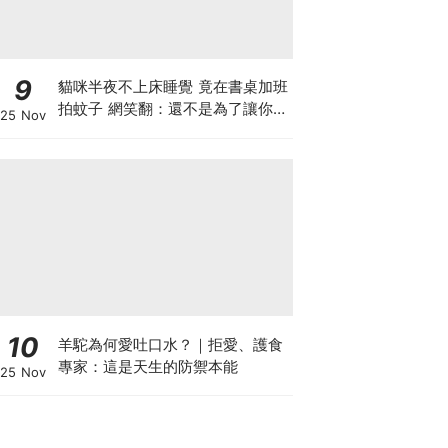
9
貓咪半夜不上床睡覺 竟在書桌加班
拍蚊子 網笑翻：還不是為了讓你睡
25 Nov
個好覺
10
羊駝為何愛吐口水？｜拒愛、護食
專家：這是天生的防禦本能
25 Nov