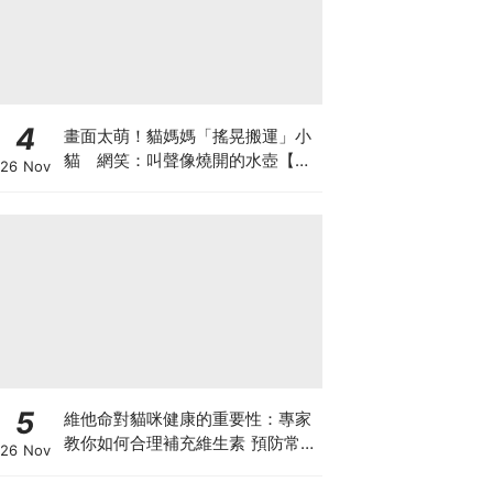
4
畫面太萌！貓媽媽「搖晃搬運」小
貓 網笑：叫聲像燒開的水壺【有
26 Nov
片】
5
維他命對貓咪健康的重要性：專家
教你如何合理補充維生素 預防常見
26 Nov
健康問題！