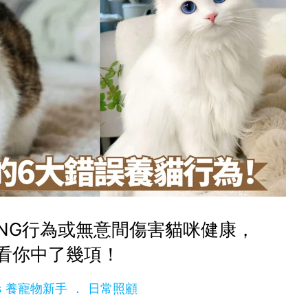
NG行為或無意間傷害貓咪健康，
看你中了幾項！
ets 養寵物新手
日常照顧