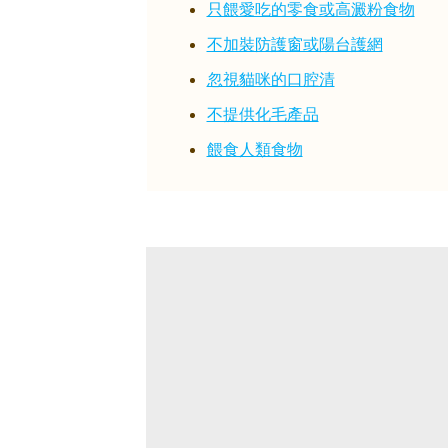
只餵愛吃的零食或高澱粉食物
不加裝防護窗或陽台護網
忽視貓咪的口腔清
不提供化毛產品
餵食人類食物