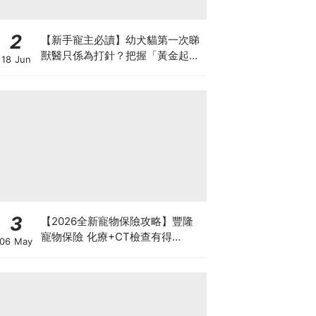
2
【新手寵主必讀】幼犬貓第一次睇
獸醫只係為打針？把握「黃金起跑
18 Jun
線」建立專屬健康基底
3
【2026全新寵物保險攻略】豐隆
寵物保險 化療+CT檢查有得
06 May
Claim！