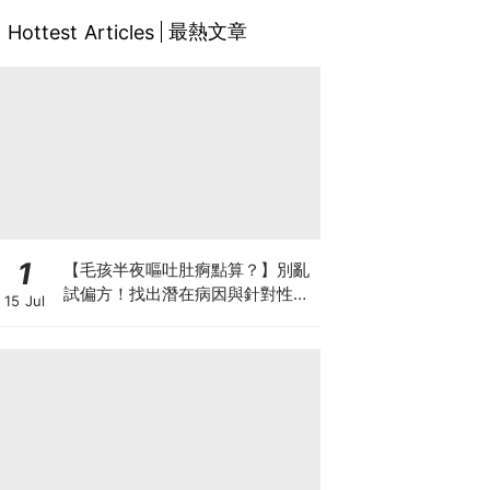
最熱文章
Hottest Articles
1
【毛孩半夜嘔吐肚痾點算？】別亂
試偏方！找出潛在病因與針對性營
15 Jul
養方案