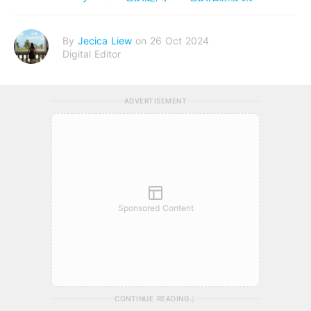
By
Jecica Liew
on 26 Oct 2024
Digital Editor
ADVERTISEMENT
Sponsored Content
CONTINUE READING