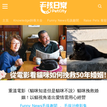
主頁
Knowledge飼養大全
Funny News毛孩趣聞
Raise Pets 
重溫電影《貓咪知道但是貓咪不說》貓咪挽救婚
姻！以貓視角道出愛情需用心經營
Funny News毛孩趣聞
毛孩治療影集