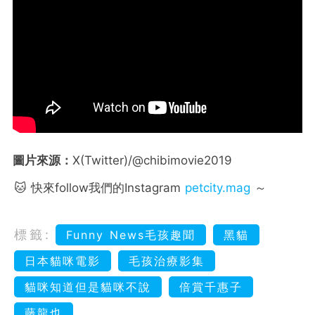
圖片來源：
X(Twitter)/@chibimovie2019
🐱 快來follow我們的Instagram
petcity.mag
～
標籤:
Funny News毛孩趣聞
黑貓
日本貓咪電影
毛孩治療影集
貓咪知道但是貓咪不說
倍賞千惠子
藤龍也