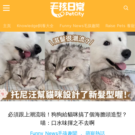
主頁
Knowledge飼養大全
Funny News毛孩趣聞
Raise Pets 
必須跟上潮流啦！狗狗給貓咪搞了個海膽頭造型？
喵：口水味揮之不去啊
Funny News毛孩趣聞
萌寵熱話