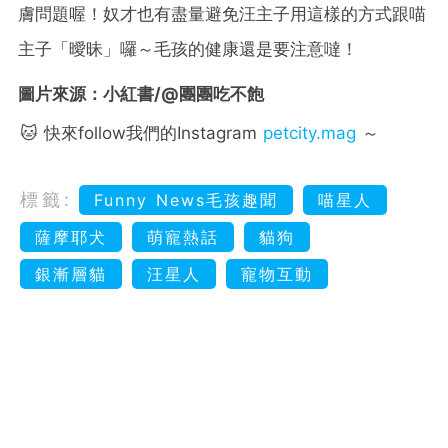
膚問題喔！奴才也有盡量避免汪主子用這樣的方式跟喵
主子「曖昧」囉～毛孩的健康還是要注意噠！
圖片來源：小紅書/@團團吃不飽
🐱 快來follow我們的Instagram
petcity.mag
～
標籤:
Funny News毛孩趣聞
喵星人
薩摩耶犬
萌寵熱話
貓狗
銀漸層貓
汪星人
寵物互動