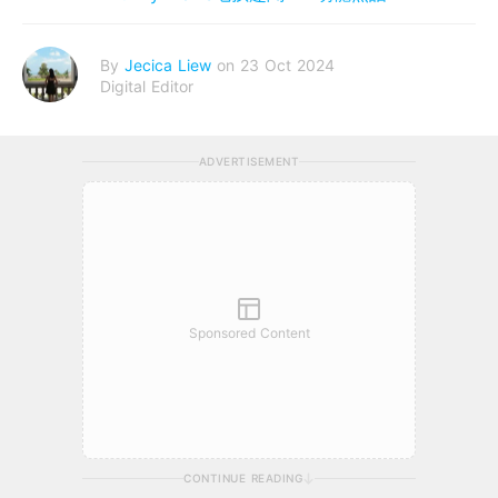
By
Jecica Liew
on 23 Oct 2024
Digital Editor
ADVERTISEMENT
Sponsored Content
CONTINUE READING