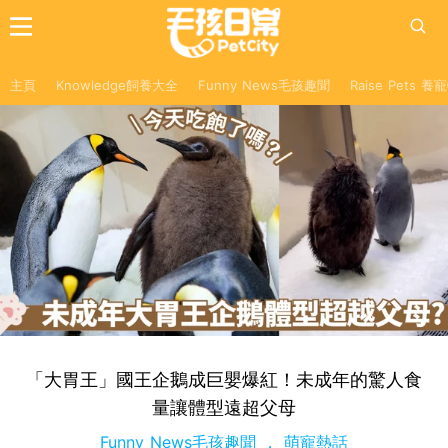
主頁
Knowledge飼養大全
Funny News毛孩趣聞
Raise Pets 
「大胃王」國王企鵝成巨嬰爆紅！未成年的驚人食
量讓體型遠超父母
Funny News毛孩趣聞
萌寵熱話