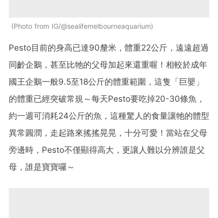
Photo from IG/@sealifemelbourneaquarium
Pesto目前的身高已達90釐米，體重22公斤，遠遠超過
同齡企鵝，甚至比牠的父母加起來還重喔！相較於成年
國王企鵝一般9.5至18公斤的體重範圍，這隻「​​巨嬰」
的體重已經突破常規～每天Pesto要吃掉20-30條魚，
約一週可消耗24公斤的魚，這種驚人的食量讓牠的體型
異常圓潤，走起路來搖搖晃晃，十分可愛！當站在父母
旁邊時，Pesto不僅顯得高大，更讓人難以分辨誰是父
母，誰是寶寶囉～