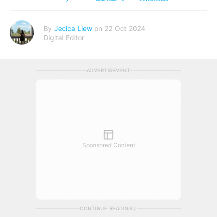
By
Jecica Liew
on 22 Oct 2024
Digital Editor
ADVERTISEMENT
Sponsored Content
CONTINUE READING