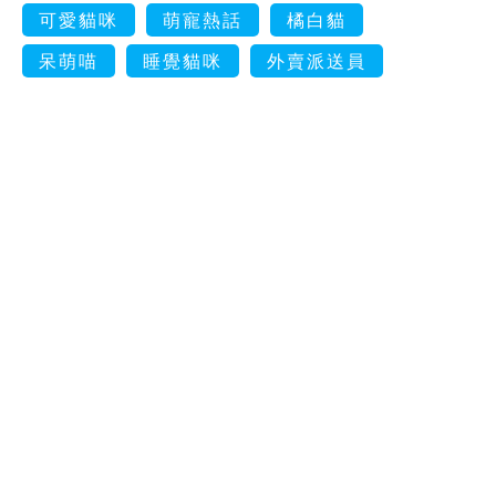
可愛貓咪
萌寵熱話
橘白貓
呆萌喵
睡覺貓咪
外賣派送員