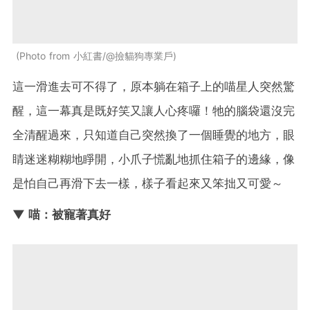
Photo from 小紅書/@撿貓狗專業戶
這一滑進去可不得了，原本躺在箱子上的喵星人突然驚
醒，這一幕真是既好笑又讓人心疼囉！牠的腦袋還沒完
全清醒過來，只知道自己突然換了一個睡覺的地方，眼
睛迷迷糊糊地睜開，小爪子慌亂地抓住箱子的邊緣，像
是怕自己再滑下去一樣，樣子看起來又笨拙又可愛～
▼ 喵：被寵著真好