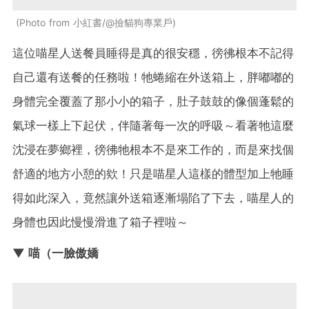
Photo from 小紅書/@撿貓狗專業戶
這位喵星人送餐員睡得是真的很安穩，徬彿根本不記得
自己還有送餐的任務啦！牠蜷縮在外送箱上，胖嘟嘟的
身體完全覆蓋了那小小的箱子，肚子鼓鼓的像個蓬鬆的
氣球一樣上下起伏，伴隨著每一次的呼吸～看著牠這麼
沈浸在夢鄉裡，徬彿牠根本不是來工作的，而是來找個
舒適的地方小憩的欸！只是喵星人這樣的體型加上牠睡
得如此深入，竟然讓外送箱逐漸塌陷了下去，喵星人的
身體也因此慢慢滑進了箱子裡啦～
▼ 喵（一臉傲嬌