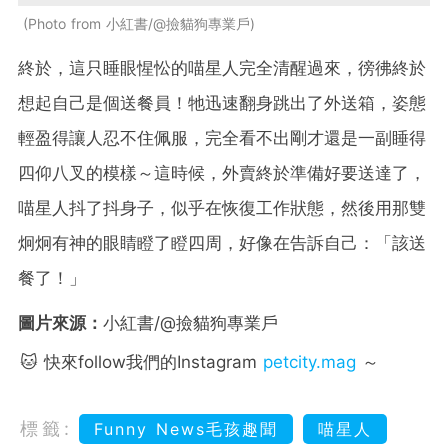
Photo from 小紅書/@撿貓狗專業戶
終於，這只睡眼惺忪的喵星人完全清醒過來，徬彿終於
想起自己是個送餐員！牠迅速翻身跳出了外送箱，姿態
輕盈得讓人忍不住佩服，完全看不出剛才還是一副睡得
四仰八叉的模樣～這時候，外賣終於準備好要送達了，
喵星人抖了抖身子，似乎在恢復工作狀態，然後用那雙
炯炯有神的眼睛瞪了瞪四周，好像在告訴自己：「該送
餐了！」
圖片來源：
小紅書/@撿貓狗專業戶
🐱 快來follow我們的Instagram
petcity.mag
～
標籤:
Funny News毛孩趣聞
喵星人