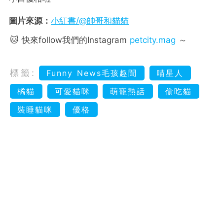
圖片來源：
小紅書/@帥哥和貓貓
🐱 快來follow我們的Instagram
petcity.mag
～
標籤:
Funny News毛孩趣聞
喵星人
橘貓
可愛貓咪
萌寵熱話
偷吃貓
裝睡貓咪
優格