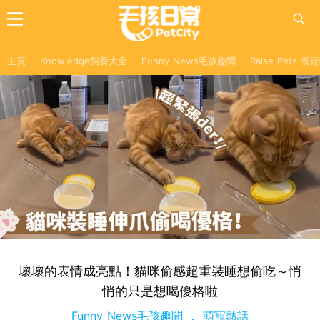
主頁
Knowledge飼養大全
Funny News毛孩趣聞
Raise Pets 
壞壞的表情成亮點！貓咪偷感超重裝睡想偷吃～悄
悄的只是想喝優格啦
Funny News毛孩趣聞
萌寵熱話