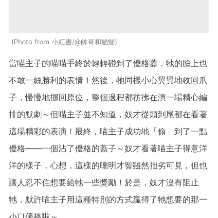
Photo from 小紅書/@帥哥和貓貓
當喵主子的喵喵手終於輕輕碰到了優格蓋，牠的臉上也
不敢一絲勝利的表情！然後，牠同樣小心翼翼地收回爪
子，慢慢地挪回原位，整個過程都彷彿在演一場精心編
排的默劇～但喵主子並不知道，奴才從頭到尾都在看著
這場精彩的表演！最終，喵主子成功地「偷」到了一點
優格——一個沾了優格的蓋子～奴才看著喵主子得意洋
洋的樣子，心想，這樣的聰明才智雖然拙劣可見，但也
讓人忍不住想要給牠一些獎勵！於是，奴才沒有阻止
牠，默許喵主子用這種特別的方式贏得了牠想要的那一
小口優格啦～