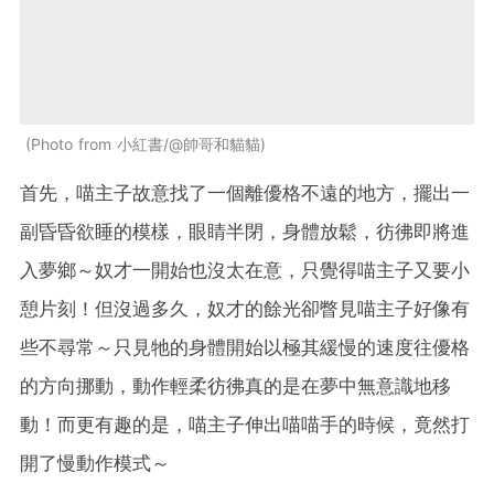
Photo from 小紅書/@帥哥和貓貓
首先，喵主子故意找了一個離優格不遠的地方，擺出一
副昏昏欲睡的模樣，眼睛半閉，身體放鬆，彷彿即將進
入夢鄉～奴才一開始也沒太在意，只覺得喵主子又要小
憩片刻！但沒過多久，奴才的餘光卻瞥見喵主子好像有
些不尋常～只見牠的身體開始以極其緩慢的速度往優格
的方向挪動，動作輕柔彷彿真的是在夢中無意識地移
動！而更有趣的是，喵主子伸出喵喵手的時候，竟然打
開了慢動作模式～