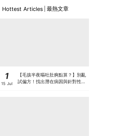
最熱文章
Hottest Articles
1
【毛孩半夜嘔吐肚痾點算？】別亂
試偏方！找出潛在病因與針對性營
15 Jul
養方案