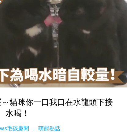
喔～貓咪你一口我口在水龍頭下接
水喝！
News毛孩趣聞
萌寵熱話