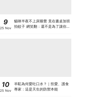
9
貓咪半夜不上床睡覺 竟在書桌加班
拍蚊子 網笑翻：還不是為了讓你睡
25 Nov
個好覺
10
羊駝為何愛吐口水？｜拒愛、護食
專家：這是天生的防禦本能
25 Nov