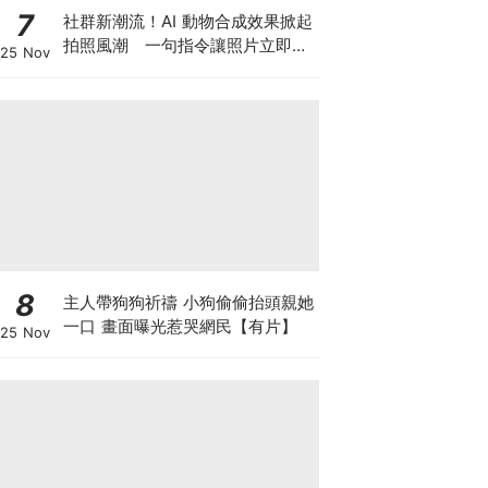
7
社群新潮流！AI 動物合成效果掀起
拍照風潮 一句指令讓照片立即升
25 Nov
級
8
主人帶狗狗祈禱 小狗偷偷抬頭親她
一口 畫面曝光惹哭網民【有片】
25 Nov