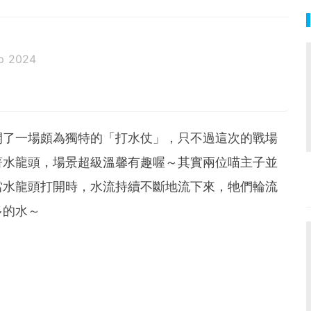
p 2024
開了一場頗為獨特的「打水仗」，只不過這次的戰場
著水龍頭，場景超級溫馨有趣喔～其實兩位喵主子並
當水龍頭打開時，水流持續不斷地流下來，牠們輪流
多的水～