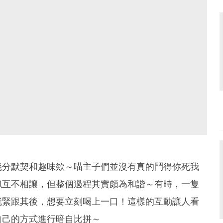
幾分默契和趣味欸～喵主子們並沒有真的鬥得你死我
似互不相讓，但整個過程其實頗為和諧～有時，一隻
就緊跟其後，想要立刻喝上一口！這樣的互動讓人看
自己的方式進行暗自比拼～