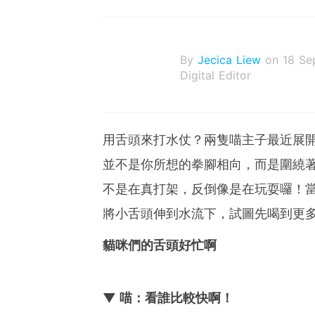
By
Jecica Liew
on 18 Se
Digital Editor
用舌頭來打水仗？兩隻喵主子最近展
並不是你所想的拳腳相向，而是圍繞
不是在真打架，反倒像是在玩耍囉！
將小舌頭伸到水流下，試圖先喝到更
貓咪們的舌頭好忙啊
▼ 喵：看誰比較快啊！