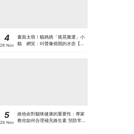
4
畫面太萌！貓媽媽「搖晃搬運」小
貓 網笑：叫聲像燒開的水壺【有
26 Nov
片】
5
維他命對貓咪健康的重要性：專家
教你如何合理補充維生素 預防常見
26 Nov
健康問題！