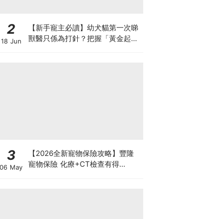
2
【新手寵主必讀】幼犬貓第一次睇
獸醫只係為打針？把握「黃金起跑
18 Jun
線」建立專屬健康基底
3
【2026全新寵物保險攻略】豐隆
寵物保險 化療+CT檢查有得
06 May
Claim！