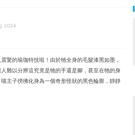
g 2024
人震驚的瑜珈特技啦！由於牠全身的毛髮漆黑如墨，
讓人難以分辨這究竟是牠的手還是腳，甚至在牠的身
，喵主子徬彿化身為一個奇形怪狀的黑色輪廓，靜靜