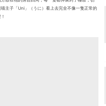
喵主子「Uni」（うに）看上去完全不像一隻正常的
捏！