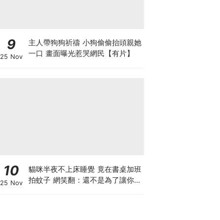
9
主人帶狗狗祈禱 小狗偷偷抬頭親她
一口 畫面曝光惹哭網民【有片】
25 Nov
10
貓咪半夜不上床睡覺 竟在書桌加班
拍蚊子 網笑翻：還不是為了讓你睡
25 Nov
個好覺