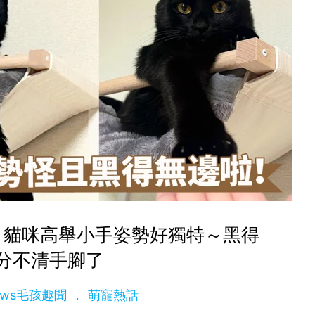
！貓咪高舉小手姿勢好獨特～黑得
分不清手腳了
News毛孩趣聞
萌寵熱話