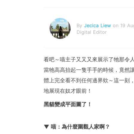
By
Jecica Liew
on 19 Au
Digital Editor
看吧～喵主子又又又來展示了牠那令
當牠高高抬起一隻手手的時候，竟然
體上完全看不到任何邊界欸～這一刻
地展現在奴才眼前！
黑貓變成平面圖了！
▼ 喵：為什麼圍觀人家啊？