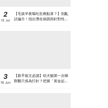
2
【毛孩半夜嘔吐肚痾點算？】別亂
試偏方！找出潛在病因與針對性營
15 Jul
養方案
3
【新手寵主必讀】幼犬貓第一次睇
獸醫只係為打針？把握「黃金起跑
18 Jun
線」建立專屬健康基底