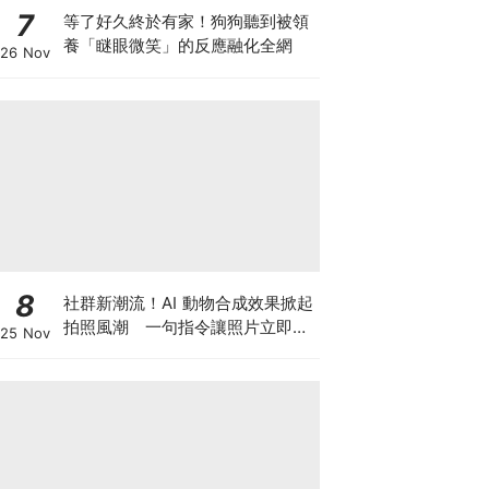
7
等了好久終於有家！狗狗聽到被領
養「瞇眼微笑」的反應融化全網
26 Nov
8
社群新潮流！AI 動物合成效果掀起
拍照風潮 一句指令讓照片立即升
25 Nov
級