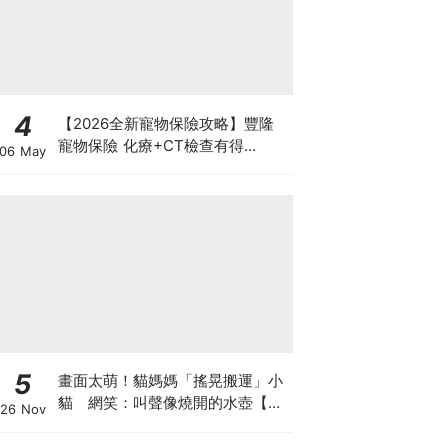
4
【2026全新寵物保險攻略】豐隆
寵物保險 化療+CT檢查有得
06 May
Claim！
5
畫面太萌！貓媽媽「搖晃搬運」小
貓 網笑：叫聲像燒開的水壺【有
26 Nov
片】