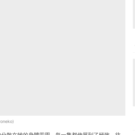
roneko
地分散在牠的身體四周，每一隻都伸展到了極致，彷