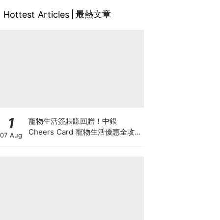
最熱文章
Hottest Articles
1
寵物生活簽賬賺回贈！中銀
Cheers Card 寵物生活優惠全攻
07 Aug
略：簽賬賺高達4%回贈+抽獎贏豪
華寵物游泳體驗