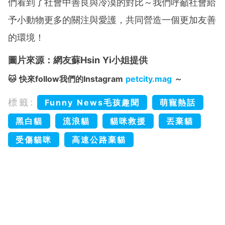
們看到了社會中善良與冷漠的對比～我們呼籲社會給
予小動物更多的關注與愛護，共同營造一個更加友善
的環境！
圖片來源：網友蘇Hsin Yi小姐提供
🐱 快來follow我們的Instagram
petcity.mag
～
標籤:
Funny News毛孩趣聞
萌寵熱話
黑白貓
流浪貓
貓咪救援
丟棄貓
受傷貓咪
高速公路棄貓