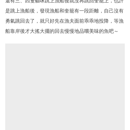
還有三、四隻貓咪跳上漁船後就沒再跳回奎籠上，也許
是跳上漁船後，發現漁船和奎籠有一段距離，自己沒有
勇氣跳回去了，就只好先在漁夫面前乖乖地投降，等漁
船靠岸後才大搖大擺的回去慢慢地品嚐美味的魚吧～