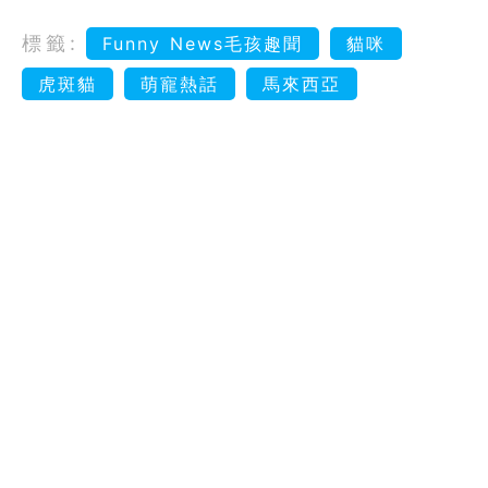
標籤:
Funny News毛孩趣聞
貓咪
虎斑貓
萌寵熱話
馬來西亞