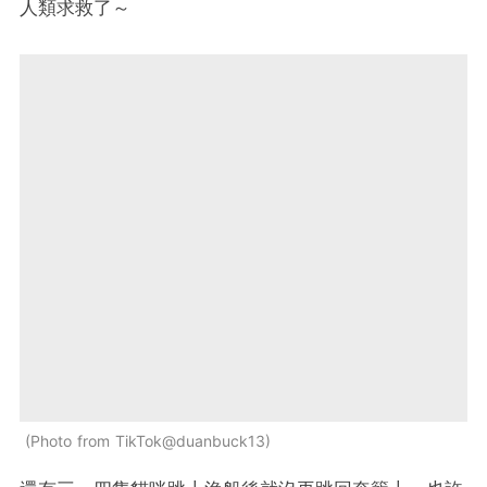
人類求救了～
Photo from TikTok@duanbuck13