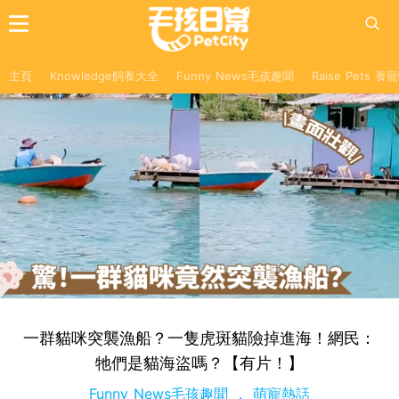
主頁
Knowledge飼養大全
Funny News毛孩趣聞
Raise Pets 
一群貓咪突襲漁船？一隻虎斑貓險掉進海！網民：
牠們是貓海盜嗎？【有片！】
Funny News毛孩趣聞
萌寵熱話