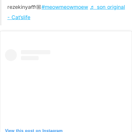
rezekinya🤲🏼
#meowmeowmoew
♬ son original
- Cat’slife
View this post on Instagram