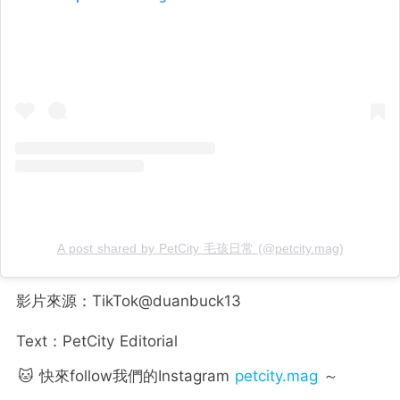
A post shared by PetCity 毛孩日常 (@petcity.mag)
影片來源：TikTok@duanbuck13
Text：PetCity Editorial
🐱 快來follow我們的Instagram
petcity.mag
～