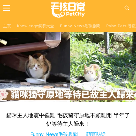
主頁
Knowledge飼養大全
Funny News毛孩趣聞
Raise Pets 
貓咪主人地震中罹難 毛孩留守原地不願離開 半年了
仍等待主人歸來！
Funny News毛孩趣聞
萌寵熱話