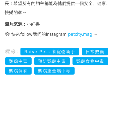
長！希望所有的飼主都能為牠們提供一個安全、健康、
快樂的家～
圖片來源：
小紅書
🐱 快來follow我們的Instagram
petcity.mag
～
標籤:
Raise Pets 養寵物新手
日常照顧
鸚鵡中毒
預防鸚鵡中毒
鸚鵡食物中毒
鸚鵡飼養
鸚鵡重金屬中毒