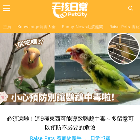
主頁
Knowledge飼養大全
Funny News毛孩趣聞
Raise Pets 
必須遠離！這9種東西可能導致鸚鵡中毒～多留意可
以預防不必要的危險
Raise Pets 養寵物新手
日常照顧