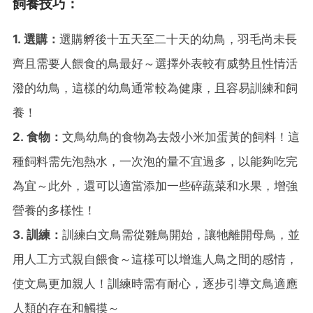
飼養技巧：
1. 選購：
選購孵後十五天至二十天的幼鳥，羽毛尚未長
齊且需要人餵食的鳥最好～選擇外表較有威勢且性情活
潑的幼鳥，這樣的幼鳥通常較為健康，且容易訓練和飼
養！
2. 食物：
文鳥幼鳥的食物為去殼小米加蛋黃的飼料！這
種飼料需先泡熱水，一次泡的量不宜過多，以能夠吃完
為宜～此外，還可以適當添加一些碎蔬菜和水果，增強
營養的多樣性！
3. 訓練：
訓練白文鳥需從雛鳥開始，讓牠離開母鳥，並
用人工方式親自餵食～這樣可以增進人鳥之間的感情，
使文鳥更加親人！訓練時需有耐心，逐步引導文鳥適應
人類的存在和觸摸～