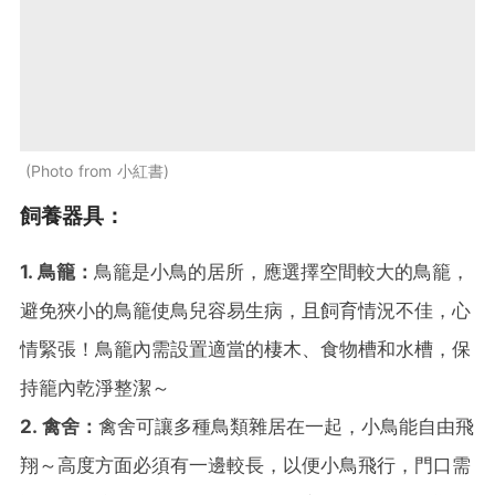
Photo from 小紅書
飼養器具：
1. 鳥籠：
鳥籠是小鳥的居所，應選擇空間較大的鳥籠，
避免狹小的鳥籠使鳥兒容易生病，且飼育情況不佳，心
情緊張！鳥籠內需設置適當的棲木、食物槽和水槽，保
持籠內乾淨整潔～
2. 禽舍：
禽舍可讓多種鳥類雜居在一起，小鳥能自由飛
翔～高度方面必須有一邊較長，以便小鳥飛行，門口需