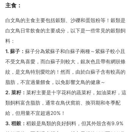
主食：
白文鳥的主食主要包括穀類、沙礫和蛋殼粉等！穀類是
白文鳥日常飲食的主要成分，以下是一些常見的穀類飼
料：
1. 蘇子：
蘇子分為紫蘇子和白蘇子兩種～紫蘇子較小且
不受文鳥喜愛，而白蘇子則較大，銀灰色且帶有網狀條
紋，是文鳥特別愛吃的！然而，由於白蘇子含有較高的
脂肪，不宜過量餵食，以免影響文鳥的健康～
2. 菜籽：
菜籽主要是十字花科的蔬菜籽，如油菜籽，這
類飼料富含脂肪，通常在鳥伏窩前、換羽期和冬季配
給，但用量不宜超過20%！
3. 稻穀：
稻穀是鳥類的良好飼料，但其外殼含有9.9%