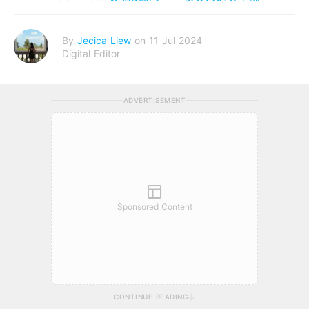
By
Jecica Liew
on 11 Jul 2024
Digital Editor
ADVERTISEMENT
Sponsored Content
CONTINUE READING