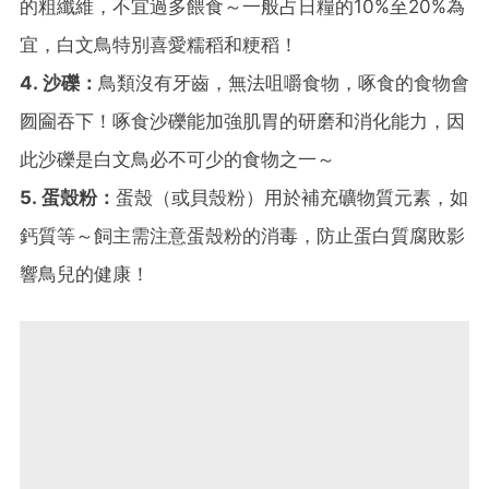
的粗纖維，不宜過多餵食～一般占日糧的10%至20%為
宜，白文鳥特別喜愛糯稻和粳稻！
4. 沙礫：
鳥類沒有牙齒，無法咀嚼食物，啄食的食物會
囫圇吞下！啄食沙礫能加強肌胃的研磨和消化能力，因
此沙礫是白文鳥必不可少的食物之一～
5. 蛋殼粉：
蛋殼（或貝殼粉）用於補充礦物質元素，如
鈣質等～飼主需注意蛋殼粉的消毒，防止蛋白質腐敗影
響鳥兒的健康！