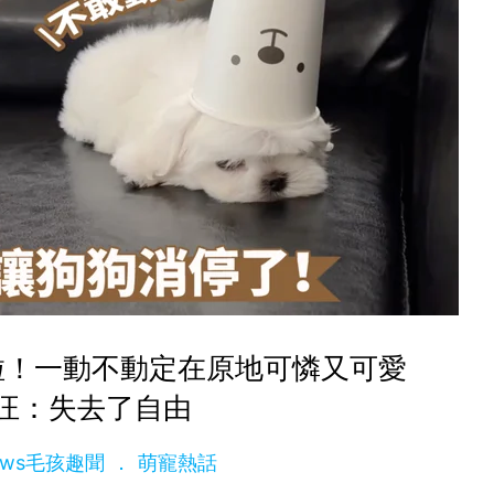
啦！一動不動定在原地可憐又可愛
汪：失去了自由
News毛孩趣聞
萌寵熱話