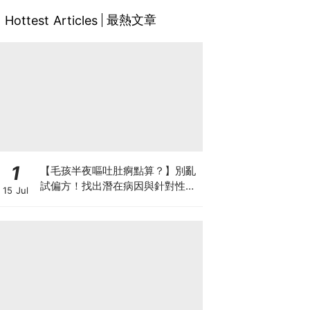
最熱文章
Hottest Articles
1
【毛孩半夜嘔吐肚痾點算？】別亂
試偏方！找出潛在病因與針對性營
15 Jul
養方案