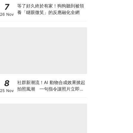
7
等了好久終於有家！狗狗聽到被領
養「瞇眼微笑」的反應融化全網
26 Nov
8
社群新潮流！AI 動物合成效果掀起
拍照風潮 一句指令讓照片立即升
25 Nov
級