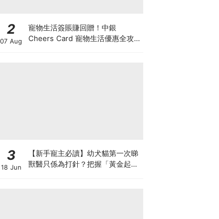
2
寵物生活簽賬賺回贈！中銀
Cheers Card 寵物生活優惠全攻
07 Aug
略：簽賬賺高達4%回贈+抽獎贏豪
華寵物游泳體驗
3
【新手寵主必讀】幼犬貓第一次睇
獸醫只係為打針？把握「黃金起跑
18 Jun
線」建立專屬健康基底