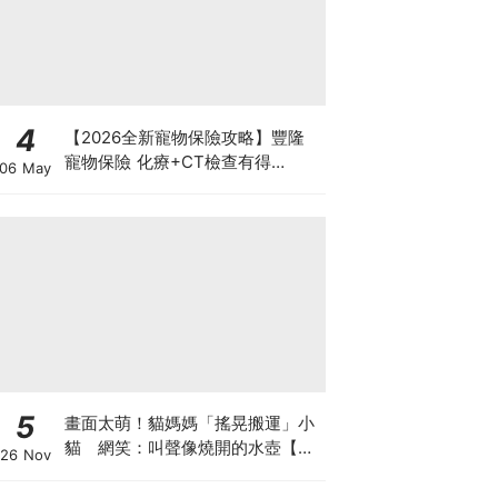
4
【2026全新寵物保險攻略】豐隆
寵物保險 化療+CT檢查有得
06 May
Claim！
5
畫面太萌！貓媽媽「搖晃搬運」小
貓 網笑：叫聲像燒開的水壺【有
26 Nov
片】