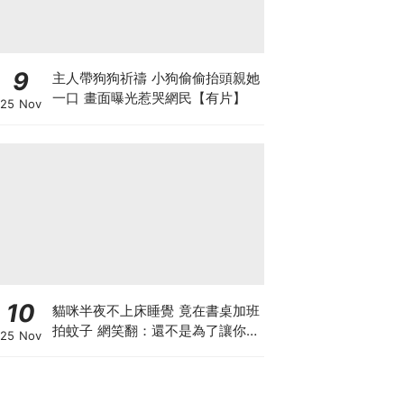
9
主人帶狗狗祈禱 小狗偷偷抬頭親她
一口 畫面曝光惹哭網民【有片】
25 Nov
10
貓咪半夜不上床睡覺 竟在書桌加班
拍蚊子 網笑翻：還不是為了讓你睡
25 Nov
個好覺